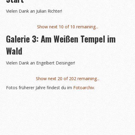
Bambinilauf
Vielen Dank an Julian Richter!
Zeitplan 2020
Anmeldung & Startgebühr
Show next 10 of 10 remaining...
Berichte
Galerie 3: Am Weißen Tempel im
Über uns
Wald
Kontakt
Vielen Dank an Engelbert Deisinger!
Sponsoren & Helfer
Sponsoren & Spender
Show next 20 of 202 remaining...
Informationen für Sponsoren
Fotos früherer Jahre findest du im
Fotoarchiv
.
Helfer*in werden?
Wegweiser
Unterkünfte
Verkehrsbehinderungen