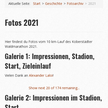
Koberstädter Waldmarathon
Aktuelle Seite:
Start
Geschichte
Fotoarchiv
2021
Start
Fotos 2021
Ausschreibung 2026
Orts- & Streckenpläne
Anfahrt und Parken
Hier findest du Fotos vom 10 km-Lauf des Koberstädter
Waldmarathon 2021.
Häufige Fragen
Galerie 1: Impressionen, Stadion,
Informationen
Start, Zieleinlauf
News
Vielen Dank an
Alexander Laloi
!
Wettkämpfe
Ergebnisse 2025
Show next 20 of 174 remaining...
Fotos 2025
Galerie 2: Impressionen im Stadion,
Anmeldung (extern)
Start