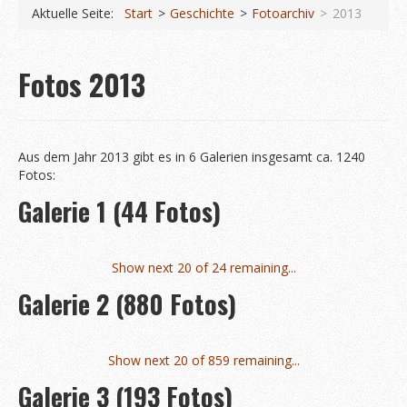
Koberstädter Waldmarathon
Aktuelle Seite:
Start
Geschichte
Fotoarchiv
2013
Start
Fotos 2013
Ausschreibung 2026
Orts- & Streckenpläne
Anfahrt und Parken
Aus dem Jahr 2013 gibt es in 6 Galerien insgesamt ca. 1240
Fotos:
Häufige Fragen
Galerie 1 (44 Fotos)
Informationen
News
Show next 20 of 24 remaining...
Wettkämpfe
Galerie 2 (880 Fotos)
Ergebnisse 2025
Fotos 2025
Show next 20 of 859 remaining...
Anmeldung (extern)
Galerie 3 (193 Fotos)