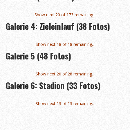
Bambinilauf
Zeitplan 2020
Show next 20 of 173 remaining...
Anmeldung & Startgebühr
Galerie 4: Zieleinlauf (38 Fotos)
Berichte
Über uns
Show next 18 of 18 remaining...
Kontakt
Galerie 5 (48 Fotos)
Sponsoren & Helfer
Sponsoren & Spender
Show next 20 of 28 remaining...
Galerie 6: Stadion (33 Fotos)
Informationen für Sponsoren
Helfer*in werden?
Show next 13 of 13 remaining...
Wegweiser
Unterkünfte
Verkehrsbehinderungen